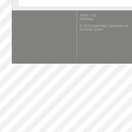
xhtml / css
Sitemap
© 2010 Antichità Clarascum di
Genesio Dario