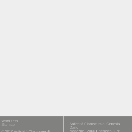
xhtml / css
Antichità Clarascum di Genesio
Sitemap
Dario
Negozio: 12060 Cherasco (CN)
© 2010 Antichità Clarascum di