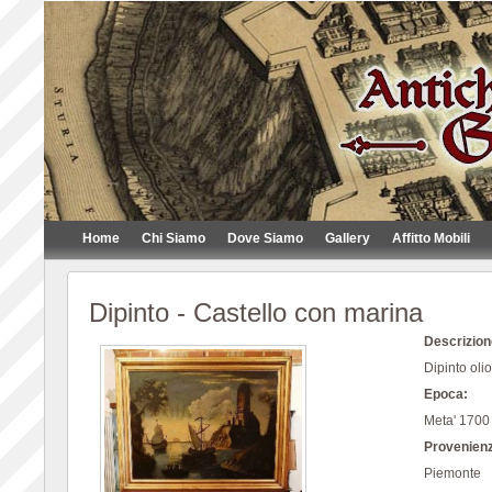
Home
Chi Siamo
Dove Siamo
Gallery
Affitto Mobili
Dipinto - Castello con marina
Descrizion
Dipinto oli
Epoca:
Meta' 1700
Provenien
Piemonte