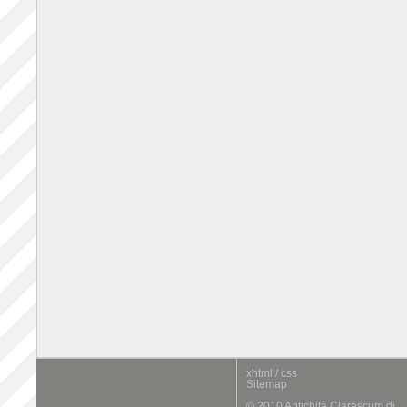
xhtml / css
Sitemap
© 2010 Antichità Clarascum di