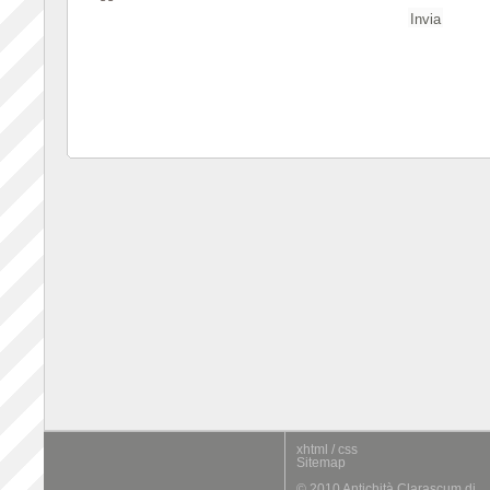
xhtml / css
Sitemap
© 2010 Antichità Clarascum di