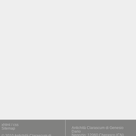
xhtml / css
Antichità Clarascum di Genesio
Sitemap
Dario
Negozio: 12060 Cherasco (CN)
© 2010 Antichità Clarascum di