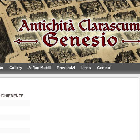
mo
Gallery
Affitto Mobili
Preventivi
Links
Contatti
ICHIEDENTE